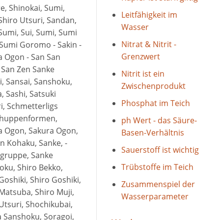
re, Shinokai, Sumi,
Leitfähigkeit im
Shiro Utsuri, Sandan,
Wasser
umi, Sui, Sumi, Sumi
Nitrat & Nitrit -
Sumi Goromo - Sakin -
Grenzwert
a Ogon - San San
 San Zen Sanke
Nitrit ist ein
, Sansai, Sanshoku,
Zwischenprodukt
, Sashi, Satsuki
Phosphat im Teich
, Schmetterligs
chuppenformen,
ph Wert - das Säure-
a Ogon, Sakura Ogon,
Basen-Verhältnis
n Kohaku, Sanke, -
Sauerstoff ist wichtig
gruppe, Sanke
Trübstoffe im Teich
oku, Shiro Bekko,
Goshiki, Shiro Goshiki,
Zusammenspiel der
Matsuba, Shiro Muji,
Wasserparameter
Utsuri, Shochikubai,
 Sanshoku, Soragoi,