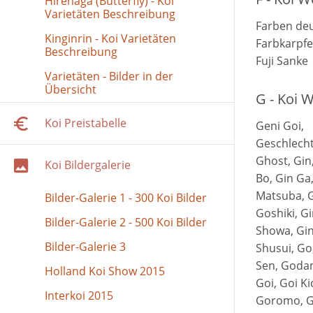
Hirenaga (Butterfly) - Koi
Varietäten Beschreibung
Farben deu
Kinginrin - Koi Varietäten
Farbkarpfen
Beschreibung
Fuji Sanke
Varietäten - Bilder in der
Übersicht
G - Koi 
Koi Preistabelle
Geni Goi,
Geschlech
Ghost, Gin
Koi Bildergalerie
Bo, Gin Ga
Matsuba, G
Bilder-Galerie 1 - 300 Koi Bilder
Goshiki, Gi
Bilder-Galerie 2 - 500 Koi Bilder
Showa, Gin
Bilder-Galerie 3
Shusui, Go
Sen, Goda
Holland Koi Show 2015
Goi, Goi Ki
Interkoi 2015
Goromo, G