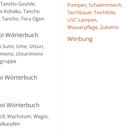
 Tancho Goshiki ,
Pumpen, Schwimmteich,
o Kohaku, Tancho
Teichbauer Teichfolie,
, Tancho, Tora Ogon
UVC-Lampen,
Wasserpflege, Zubehör
Koi Wörterbuch
Werbung
 Sumi, Ume, Utsuri,
imono, Utsurimono
gruppe
Koi Wörterbuch
Koi Wörterbuch
oll, Wachstum, Wagoi,
lkarpfen