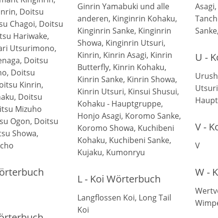
Ginrin Yamabuki und alle
Asagi,
nrin, Doitsu
anderen, Kinginrin Kohaku,
Tanch
tsu Chagoi, Doitsu
Kinginrin Sanke, Kinginrin
Sanke
itsu Hariwake,
Showa, Kinginrin Utsuri,
ari Utsurimono,
Kinrin, Kinrin Asagi, Kinrin
U - 
enaga, Doitsu
Butterfly, Kinrin Kohaku,
o, Doitsu
Urushi
Kinrin Sanke, Kinrin Showa,
itsu Kinrin,
Utsur
Kinrin Utsuri, Kinsui Shusui,
aku, Doitsu
Haupt
Kohaku - Hauptgruppe,
itsu Mizuho
Honjo Asagi, Koromo Sanke,
su Ogon, Doitsu
V - 
Koromo Showa, Kuchibeni
tsu Showa,
Kohaku, Kuchibeni Sanke,
ncho
V
Kujaku, Kumonryu
Wörterbuch
W - 
L - Koi Wörterbuch
Wertv
Langflossen Koi, Long Tail
Wimpe
Koi
Wörterbuch