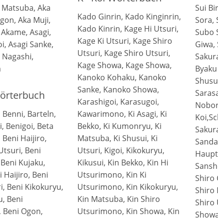
a Matsuba, Aka
Sui Bi
Kado Ginrin, Kado Kinginrin,
on, Aka Muji,
Sora, 
Kado Kinrin, Kage Hi Utsuri,
 Akame, Asagi,
Subo S
Kage Ki Utsuri, Kage Shiro
i, Asagi Sanke,
Giwa, 
Utsuri, Kage Shiro Utsuri,
 Nagashi,
Sakur
Kage Showa, Kage Showa,
a
Byaku
Kanoko Kohaku, Kanoko
Shusui
Sanke, Kanoko Showa,
Sarasa
Wörterbuch
Karashigoi, Karasugoi,
Nobori
 Benni, Barteln,
Kawarimono, Ki Asagi, Ki
Koi,S
, Benigoi, Beta
Bekko, Ki Kumonryu, Ki
Sakur
 Beni Haijiro,
Matsuba, Ki Shusui, Ki
Sanda
Utsuri, Beni
Utsuri, Kigoi, Kikokuryu,
Haupt
 Beni Kujaku,
Kikusui, Kin Bekko, Kin Hi
Sansh
 Haijiro, Beni
Utsurimono, Kin Ki
Shiro 
i, Beni Kikokuryu,
Utsurimono, Kin Kikokuryu,
Shiro 
u, Beni
Kin Matsuba, Kin Shiro
Shiro 
 Beni Ogon,
Utsurimono, Kin Showa, Kin
Showa