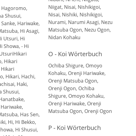
Niigat, Nisai, Nishikigoi,
, Hagoromo,
Nisai, Nishiki, Nishikigoi,
na Shusui,
Nurami, Narumi Asagi, Nezu
Sanke, Hariwake,
Matsuba Ogon, Nezu Ogon,
atsuba, Hi Asagi,
Nidan Kohaku
i Utsuri, Hi
i Showa, - Hi
O - Koi Wörterbuch
UtsuriHikari
 Hikari
Ochiba Shigure, Omoyo
Hikari
Kohaku, Orenji Hariwake,
, Hikari, Hachi,
Orenji Matsuba Ogon,
chisai, Haki,
Orenji Ogon, Ochiba
 Shusui,
Shigure, Omoyo Kohaku,
Hanatbake,
Orenji Hariwake, Orenji
 Hariwake,
Matsuba Ogon, Orenji Ogon
atsuba, Has Sen,
iki, Hi, Hi Bekko,
P - Koi Wörterbuch
Showa, Hi Shusui,