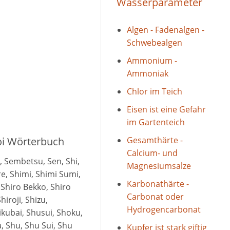
Wasserparameter
Algen - Fadenalgen -
Schwebealgen
Ammonium -
Ammoniak
Chlor im Teich
Eisen ist eine Gefahr
im Gartenteich
Koi Wörterbuch
Gesamthärte -
Calcium- und
o, Sembetsu, Sen, Shi,
Magnesiumsalze
e, Shimi, Shimi Sumi,
Karbonathärte -
 Shiro Bekko, Shiro
Carbonat oder
hiroji, Shizu,
Hydrogencarbonat
kubai, Shusui, Shoku,
 Shu, Shu Sui, Shu
Kupfer ist stark giftig