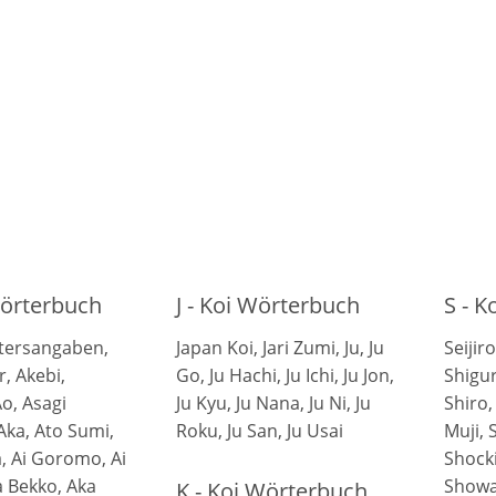
Wörterbuch
J - Koi Wörterbuch
S - 
Altersangaben,
Japan Koi, Jari Zumi, Ju, Ju
Seijir
r, Akebi,
Go, Ju Hachi, Ju Ichi, Ju Jon,
Shigur
o, Asagi
Ju Kyu, Ju Nana, Ju Ni, Ju
Shiro,
Aka, Ato Sumi,
Roku, Ju San, Ju Usai
Muji, S
 Ai Goromo, Ai
Shocki
 Bekko, Aka
Showa,
K - Koi Wörterbuch