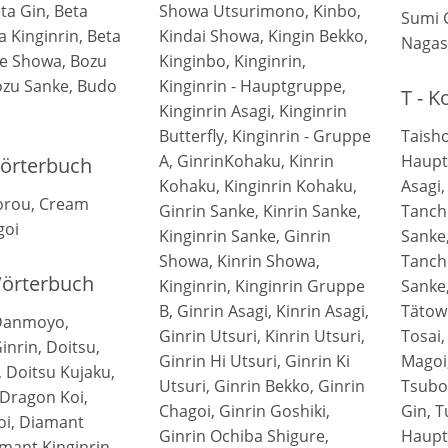
ta Gin, Beta
Showa Utsurimono, Kinbo,
Sumi 
a Kinginrin, Beta
Kindai Showa, Kingin Bekko,
Nagas
ke Showa, Bozu
Kinginbo, Kinginrin,
ozu Sanke, Budo
Kinginrin - Hauptgruppe,
T - 
Kinginrin Asagi, Kinginrin
Butterfly, Kinginrin - Gruppe
Taisho
A, GinrinKohaku, Kinrin
Haupt
Wörterbuch
Kohaku, Kinginrin Kohaku,
Asagi,
orou, Cream
Ginrin Sanke, Kinrin Sanke,
Tanch
goi
Kinginrin Sanke, Ginrin
Sanke
Showa, Kinrin Showa,
Tancho
Wörterbuch
Kinginrin, Kinginrin Gruppe
Sanke
B, Ginrin Asagi, Kinrin Asagi,
Tätowi
Danmoyo,
Ginrin Utsuri, Kinrin Utsuri,
Tosai,
nrin, Doitsu,
Ginrin Hi Utsuri, Ginrin Ki
Magoi,
, Doitsu Kujaku,
Utsuri, Ginrin Bekko, Ginrin
Tsubo
 Dragon Koi,
Chagoi, Ginrin Goshiki,
Gin, T
oi, Diamant
Ginrin Ochiba Shigure,
Haupt
amant Kinginrin,