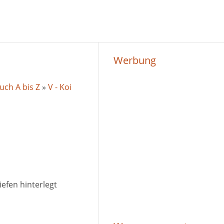
Werbung
uch A bis Z
»
V - Koi
iefen hinterlegt