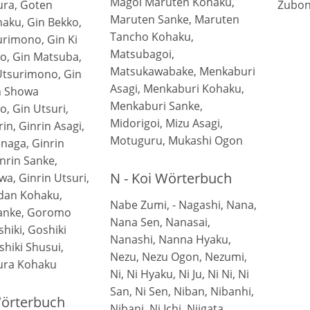
Magoi Maruten Kohaku,
ura, Goten
Zubon
Maruten Sanke, Maruten
aku, Gin Bekko,
Tancho Kohaku,
urimono, Gin Ki
Matsubagoi,
o, Gin Matsuba,
Matsukawabake, Menkaburi
Utsurimono, Gin
Asagi, Menkaburi Kohaku,
n Showa
Menkaburi Sanke,
, Gin Utsuri,
Midorigoi, Mizu Asagi,
in, Ginrin Asagi,
Motuguru, Mukashi Ogon
enaga, Ginrin
nrin Sanke,
N - Koi Wörterbuch
wa, Ginrin Utsuri,
dan Kohaku,
Nabe Zumi, - Nagashi, Nana,
anke, Goromo
Nana Sen, Nanasai,
hiki, Goshiki
Nanashi, Nanna Hyaku,
shiki Shusui,
Nezu, Nezu Ogon, Nezumi,
ura Kohaku
Ni, Ni Hyaku, Ni Ju, Ni Ni, Ni
San, Ni Sen, Niban, Nibanhi,
Wörterbuch
Nibani, Ni Ichi, Niigata,