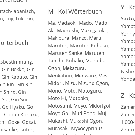
Y - 
M - Koi Wörterbuch
tsch-japanisch,
, Fuji, Fukurin,
Yakko,
Ma, Madaoki, Mado, Mado
Yamato
Aki, Maezeshi, Maki ga okii,
Yonhy
Makibura, Manzo, Maru,
Yamab
Wörterbuch
Maruten, Maruten Kohaku,
Yamab
Maruten Sanke, Maruten
Yamab
Tancho Kohaku, Matsuba
tsbestimmung,
Yamab
Ogon, Mekazura,
, Gin Bekko, Gin
Nishik
Menkaburi, Menware, Mesu,
, Gin Kabuto, Gin
Yonda
Midori, Mizu, Mizuho Ogon,
in Rin, Gin Rin
Mono, Moto, Motoguru,
n Shiro, Gin
Z - 
Moto Hi, Motoaka,
 Sui, Gin Sui
Motosumi, Moyo, Midorigoi,
, Go Hyaku, Go
Zahlen
Moyo Goi, Mud Pond, Muji,
n, Godan Kohaku,
Zahlen
Mukashi, Mukashi Ogon,
chi, Goke, Gosai,
1.000-
Murasaki, Myxocyprinus,
osanke, Goten,
Zentr