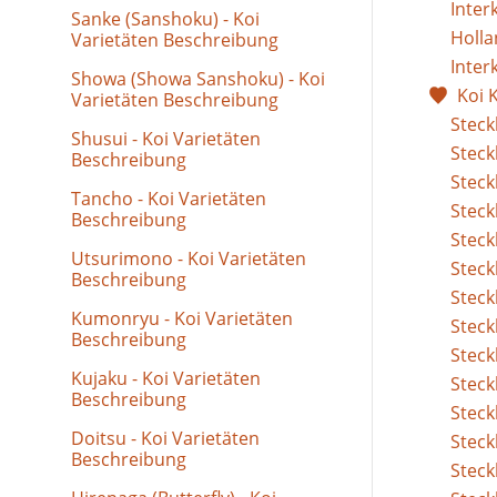
Inter
Sanke (Sanshoku) - Koi
Holla
Varietäten Beschreibung
Inter
Showa (Showa Sanshoku) - Koi
Koi 
Varietäten Beschreibung
Steck
Shusui - Koi Varietäten
Steck
Beschreibung
Steck
Tancho - Koi Varietäten
Steck
Beschreibung
Steck
Utsurimono - Koi Varietäten
Steck
Beschreibung
Steck
Kumonryu - Koi Varietäten
Steck
Beschreibung
Steckb
Kujaku - Koi Varietäten
Steckb
Beschreibung
Steck
Doitsu - Koi Varietäten
Steck
Beschreibung
Steck