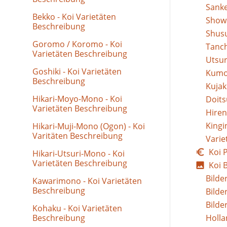
Sanke
Bekko - Koi Varietäten
Showa
Beschreibung
Shusu
Goromo / Koromo - Koi
Tanch
Varietäten Beschreibung
Utsur
Goshiki - Koi Varietäten
Kumon
Beschreibung
Kujak
Hikari-Moyo-Mono - Koi
Doits
Varietäten Beschreibung
Hiren
Kingi
Hikari-Muji-Mono (Ogon) - Koi
Varitäten Beschreibung
Varie
Koi 
Hikari-Utsuri-Mono - Koi
Varietäten Beschreibung
Koi B
Bilde
Kawarimono - Koi Varietäten
Beschreibung
Bilde
Bilde
Kohaku - Koi Varietäten
Beschreibung
Holla