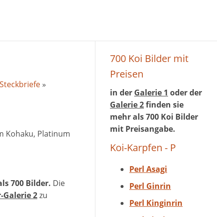
700 Koi Bilder mit
Preisen
Steckbriefe
»
in der
Galerie 1
oder der
Galerie 2
finden sie
mehr als 700 Koi Bilder
mit Preisangabe.
num Kohaku, Platinum
Koi-Karpfen - P
Perl Asagi
ls 700 Bilder.
Die
Perl Ginrin
r-Galerie 2
zu
Perl Kinginrin